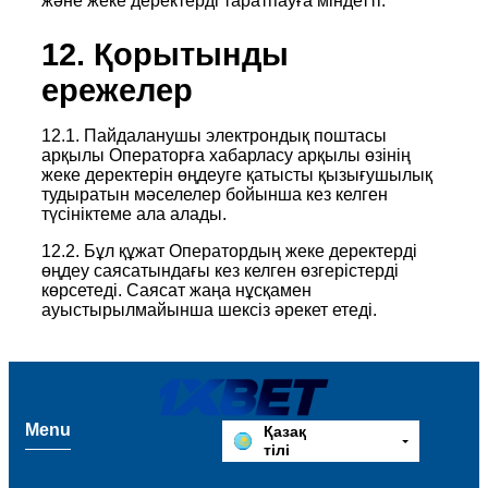
және жеке деректерді таратпауға міндетті.
12. Қорытынды
ережелер
12.1. Пайдаланушы электрондық поштасы
арқылы Операторға хабарласу арқылы өзінің
жеке деректерін өңдеуге қатысты қызығушылық
тудыратын мәселелер бойынша кез келген
түсініктеме ала алады.
12.2. Бұл құжат Оператордың жеке деректерді
өңдеу саясатындағы кез келген өзгерістерді
көрсетеді. Саясат жаңа нұсқамен
ауыстырылмайынша шексіз әрекет етеді.
Menu
Қазақ
тілі