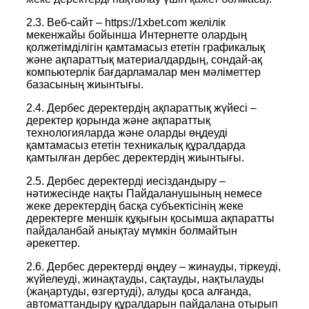
2.3. Веб-сайт – https://1xbet.com желілік
мекенжайы бойынша Интернетте олардың
қолжетімділігін қамтамасыз ететін графикалық
және ақпараттық материалдардың, сондай-ақ
компьютерлік бағдарламалар мен мәліметтер
базасының жиынтығы.
2.4. Дербес деректердің ақпараттық жүйесі –
деректер қорында және ақпараттық
технологияларда және оларды өңдеуді
қамтамасыз ететін техникалық құралдарда
қамтылған дербес деректердің жиынтығы.
2.5. Дербес деректерді иесіздандыру –
нәтижесінде нақты Пайдаланушының немесе
жеке деректердің басқа субъектісінің жеке
деректерге меншік құқығын қосымша ақпаратты
пайдаланбай анықтау мүмкін болмайтын
әрекеттер.
2.6. Дербес деректерді өңдеу – жинауды, тіркеуді,
жүйелеуді, жинақтауды, сақтауды, нақтылауды
(жаңартуды, өзгертуді), алуды қоса алғанда,
автоматтандыру құралдарын пайдалана отырып