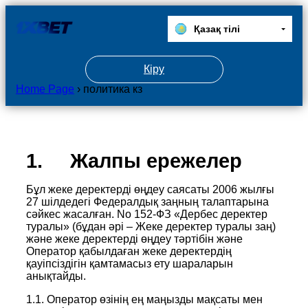
Қазақ тілі
Кіру
Home Page
› политика кз
1. Жалпы ережелер
Бұл жеке деректерді өңдеу саясаты 2006 жылғы
27 шілдедегі Федералдық заңның талаптарына
сәйкес жасалған. No 152-ФЗ «Дербес деректер
туралы» (бұдан әрі – Жеке деректер туралы заң)
және жеке деректерді өңдеу тәртібін және
Оператор қабылдаған жеке деректердің
қауіпсіздігін қамтамасыз ету шараларын
анықтайды.
1.1. Оператор өзінің ең маңызды мақсаты мен