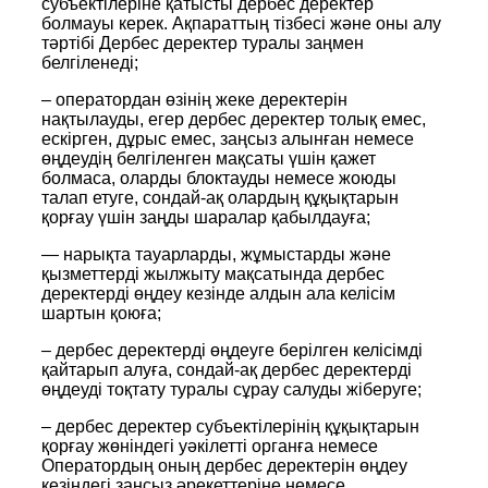
субъектілеріне қатысты дербес деректер
болмауы керек. Ақпараттың тізбесі және оны алу
тәртібі Дербес деректер туралы заңмен
белгіленеді;
– оператордан өзінің жеке деректерін
нақтылауды, егер дербес деректер толық емес,
ескірген, дұрыс емес, заңсыз алынған немесе
өңдеудің белгіленген мақсаты үшін қажет
болмаса, оларды блоктауды немесе жоюды
талап етуге, сондай-ақ олардың құқықтарын
қорғау үшін заңды шаралар қабылдауға;
— нарықта тауарларды, жұмыстарды және
қызметтерді жылжыту мақсатында дербес
деректерді өңдеу кезінде алдын ала келісім
шартын қоюға;
– дербес деректерді өңдеуге берілген келісімді
қайтарып алуға, сондай-ақ дербес деректерді
өңдеуді тоқтату туралы сұрау салуды жіберуге;
– дербес деректер субъектілерінің құқықтарын
қорғау жөніндегі уәкілетті органға немесе
Оператордың оның дербес деректерін өңдеу
кезіндегі заңсыз әрекеттеріне немесе