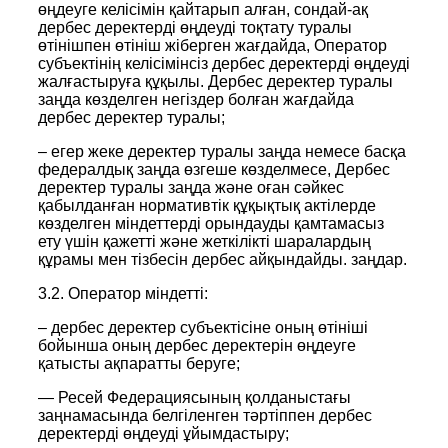
өңдеуге келісімін қайтарып алған, сондай-ақ
дербес деректерді өңдеуді тоқтату туралы
өтінішпен өтініш жіберген жағдайда, Оператор
субъектінің келісімінсіз дербес деректерді өңдеуді
жалғастыруға құқылы. Дербес деректер туралы
заңда көзделген негіздер болған жағдайда
дербес деректер туралы;
– егер жеке деректер туралы заңда немесе басқа
федералдық заңда өзгеше көзделмесе, Дербес
деректер туралы заңда және оған сәйкес
қабылданған нормативтік құқықтық актілерде
көзделген міндеттерді орындауды қамтамасыз
ету үшін қажетті және жеткілікті шаралардың
құрамы мен тізбесін дербес айқындайды. заңдар.
3.2. Оператор міндетті:
– дербес деректер субъектісіне оның өтініші
бойынша оның дербес деректерін өңдеуге
қатысты ақпаратты беруге;
— Ресей Федерациясының қолданыстағы
заңнамасында белгіленген тәртіппен дербес
деректерді өңдеуді ұйымдастыру;