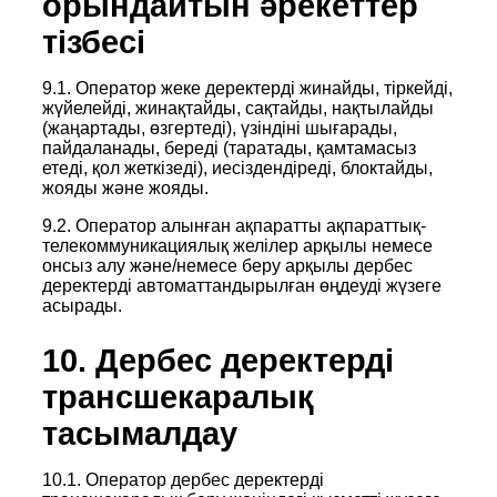
орындайтын әрекеттер
тізбесі
9.1. Оператор жеке деректерді жинайды, тіркейді,
жүйелейді, жинақтайды, сақтайды, нақтылайды
(жаңартады, өзгертеді), үзіндіні шығарады,
пайдаланады, береді (таратады, қамтамасыз
етеді, қол жеткізеді), иесіздендіреді, блоктайды,
жояды және жояды.
9.2. Оператор алынған ақпаратты ақпараттық-
телекоммуникациялық желілер арқылы немесе
онсыз алу және/немесе беру арқылы дербес
деректерді автоматтандырылған өңдеуді жүзеге
асырады.
10. Дербес деректерді
трансшекаралық
тасымалдау
10.1. Оператор дербес деректерді