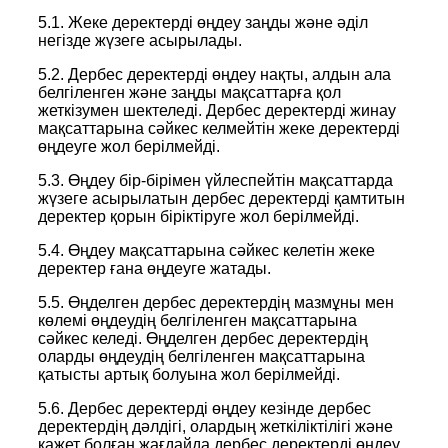
5.1. Жеке деректерді өңдеу заңды және әділ
негізде жүзеге асырылады.
5.2. Дербес деректерді өңдеу нақты, алдын ала
белгіленген және заңды мақсаттарға қол
жеткізумен шектеледі. Дербес деректерді жинау
мақсаттарына сәйкес келмейтін жеке деректерді
өңдеуге жол берілмейді.
5.3. Өңдеу бір-бірімен үйлеспейтін мақсаттарда
жүзеге асырылатын дербес деректерді қамтитын
деректер қорын біріктіруге жол берілмейді.
5.4. Өңдеу мақсаттарына сәйкес келетін жеке
деректер ғана өңдеуге жатады.
5.5. Өңделген дербес деректердің мазмұны мен
көлемі өңдеудің белгіленген мақсаттарына
сәйкес келеді. Өңделген дербес деректердің
оларды өңдеудің белгіленген мақсаттарына
қатысты артық болуына жол берілмейді.
5.6. Дербес деректерді өңдеу кезінде дербес
деректердің дәлдігі, олардың жеткіліктілігі және
қажет болған жағдайда дербес деректерді өңдеу