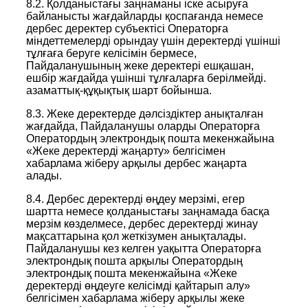
8.2. Қолданыстағы заңнаманы іске асыруға
байланысты жағдайларды қоспағанда немесе
дербес деректер субъектісі Операторға
міндеттемелерді орындау үшін деректерді үшінші
тұлғаға беруге келісімін бермесе,
Пайдаланушының жеке деректері ешқашан,
ешбір жағдайда үшінші тұлғаларға берілмейді.
азаматтық-құқықтық шарт бойынша.
8.3. Жеке деректерде дәлсіздіктер анықталған
жағдайда, Пайдаланушы оларды Операторға
Оператордың электрондық пошта мекенжайына
«Жеке деректерді жаңарту» белгісімен
хабарлама жіберу арқылы дербес жаңарта
алады.
8.4. Дербес деректерді өңдеу мерзімі, егер
шартта немесе қолданыстағы заңнамада басқа
мерзім көзделмесе, дербес деректерді жинау
мақсаттарына қол жеткізумен анықталады.
Пайдаланушы кез келген уақытта Операторға
электрондық пошта арқылы Оператордың
электрондық пошта мекенжайына «Жеке
деректерді өңдеуге келісімді қайтарып алу»
белгісімен хабарлама жіберу арқылы жеке