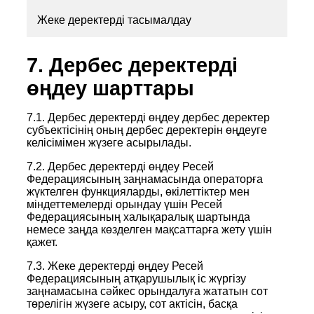
Жеке деректерді тасымалдау
7. Дербес деректерді
өңдеу шарттары
7.1. Дербес деректерді өңдеу дербес деректер
субъектісінің оның дербес деректерін өңдеуге
келісімімен жүзеге асырылады.
7.2. Дербес деректерді өңдеу Ресей
Федерациясының заңнамасында операторға
жүктелген функцияларды, өкілеттіктер мен
міндеттемелерді орындау үшін Ресей
Федерациясының халықаралық шартында
немесе заңда көзделген мақсаттарға жету үшін
қажет.
7.3. Жеке деректерді өңдеу Ресей
Федерациясының атқарушылық іс жүргізу
заңнамасына сәйкес орындалуға жататын сот
төрелігін жүзеге асыру, сот актісін, басқа