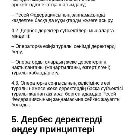
әрекетсіздігіне сотқа шағымдану;
– Ресей Федерациясының заңнамасында
көзделген басқа да құқықтарды жүзеге асыру.
4.2. Дербес деректер субъектілері мыналарға
міндетті:
– Операторға өзіңіз туралы сенімді деректерді
беру;
– Операторды олардың жеке деректерінің
нақтыланғаны (жаңартылғаны, өзгертілгені)
туралы хабардар ету.
4.3. Операторға соңғысының келісімінсіз өзі
туралы немесе жеке деректердің басқа субъектісі
туралы жалған ақпарат берген адамдар Ресей
Федерациясының заңнамасына сәйкес жауапты
болады.
5. Дербес деректерді
өңдеу принциптері