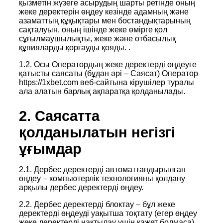
қызметін жүзеге асырудың шарты ретінде оның
жеке деректерін өңдеу кезінде адамның және
азаматтың құқықтары мен бостандықтарының
сақталуын, оның ішінде жеке өмірге қол
сұғылмаушылықты, жеке және отбасылық
құпияларды қорғауды қояды. .
1.2. Осы Оператордың жеке деректерді өңдеуге
қатысты саясаты (бұдан әрі – Саясат) Оператор
https://1xbet.com веб-сайтына кірушілер туралы
ала алатын барлық ақпаратқа қолданылады.
2. Саясатта
қолданылатын негізгі
ұғымдар
2.1. Дербес деректерді автоматтандырылған
өңдеу – компьютерлік технологияны қолдану
арқылы дербес деректерді өңдеу.
2.2. Дербес деректерді блоктау – бұл жеке
деректерді өңдеуді уақытша тоқтату (егер өңдеу
жеке деректерді нақтылау үшін қажет болмаса).