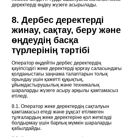
деректерді өңдеу жүзеге асырылады.
8. Дербес деректерді
жинау, сақтау, беру және
өңдеудің басқа
түрлерінің тәртібі
Оператор өңдейтін дербес деректердің
қауіпсіздігі жеке деректерді қорғау саласындағы
қолданыстағы заңнама талаптарын толық
орындау үшін қажетті құқықтық,
ұйымдастырушылық және техникалық
шараларды жүзеге асыру арқылы қамтамасыз
етіледі.
8.1. Оператор жеке деректердің сақталуын
қамтамасыз етеді және рұқсат етілмеген
тұлғалардың жеке деректеріне қол жеткізуді
болдырмау үшін барлық мүмкін шараларды
қабылдайды.