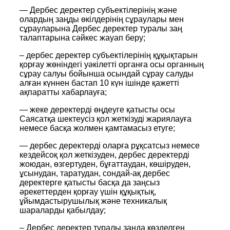
— Дербес деректер субъектілерінің және
олардың заңды өкілдерінің сұраулары мен
сұрауларына Дербес деректер туралы заң
талаптарына сәйкес жауап беру;
– дербес деректер субъектілерінің құқықтарын
қорғау жөніндегі уәкілетті органға осы органның
сұрау салуы бойынша осындай сұрау салуды
алған күннен бастап 10 күн ішінде қажетті
ақпаратты хабарлауға;
— жеке деректерді өңдеуге қатысты осы
Саясатқа шектеусіз қол жеткізуді жариялауға
немесе басқа жолмен қамтамасыз етуге;
— дербес деректерді оларға рұқсатсыз немесе
кездейсоқ қол жеткізуден, дербес деректерді
жоюдан, өзгертуден, бұғаттаудан, көшіруден,
ұсынудан, таратудан, сондай-ақ дербес
деректерге қатысты басқа да заңсыз
әрекеттерден қорғау үшін құқықтық,
ұйымдастырушылық және техникалық
шараларды қабылдау;
– Дербес деректер туралы заңда көзделген