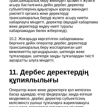
трансшекаралық беру жөніндегі қызметті жүзеге
асыру басталғанға дейін дербес деректер
субъектілерінің құқықтарын қорғау жөніндегі
уәкілетті органға жеке деректерді
трансшекаралық беруді жүзеге асыру ниетін
хабарлауға міндетті. деректер (мұндай хабарлама
жеке деректерді өңдеу ниеті туралы
хабарламадан бөлек жіберіледі).
10.2. Жоғарыда көрсетілген хабарламаны
бергенге дейін оператор дербес деректерді
трансшекаралық беру жоспарланған шет
мемлекеттің органдарынан, шетелдік жеке
тұлғалардан, шетелдік заңды тұлғалардан тиісті
ақпаратты алуға міндетті.
11. Дербес деректердің
құпиялылығы
Оператор және жеке деректерге қол жеткізген
басқа адамдар, егер федералды заңда өзгеше
көзделмесе, дербес деректер субъектісінің
келісімінсіз үшінші тұлғаларға жарияламауға