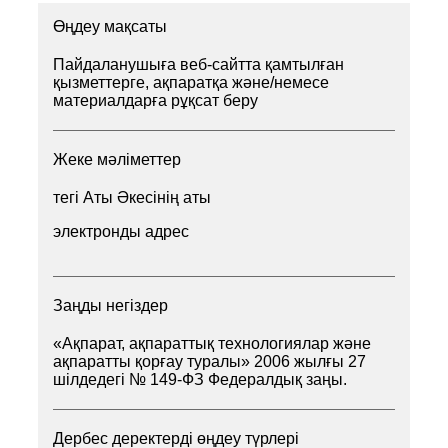
Өңдеу мақсаты
Пайдаланушыға веб-сайтта қамтылған
қызметтерге, ақпаратқа және/немесе
материалдарға рұқсат беру
Жеке мәліметтер
тегі Аты Әкесінің аты
электронды адрес
Заңды негіздер
«Ақпарат, ақпараттық технологиялар және
ақпаратты қорғау туралы» 2006 жылғы 27
шілдедегі № 149-ФЗ Федералдық заңы.
Дербес деректерді өңдеу түрлері