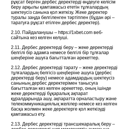
рұқсат берген дербес деректерді өңдеуге келісім
беру арқылы қамтамасыз ететін тұлғалардың
шектеусіз санына қол жеткізу. Жеке деректер
туралы заңда белгіленген тәртіппен (бұдан әрі –
таратуға рұқсат етілген дербес деректер).
2.10. Пайдаланушы – https://1xbet.com веб-
сайтына кез келген келуші.
2.11. Дербес деректерді беру – жеке деректерді
белгілі бір адамға немесе белгілі бір тұлғалар
шеңберіне ашуға бағытталған әрекеттер.
2.12. Дербес деректерді тарату – жеке деректерді
тұлғалардың белгісіз шеңберіне ашуға (дербес
деректерді беру) немесе адамдардың шектеусіз
санының дербес деректерімен танысуға
бағытталған кез келген әрекеттер, оның ішінде
жеке деректерді бұқаралық ақпарат
құралдарында ашу, ақпаратта орналастыру және
телекоммуникациялық желілер немесе кез келген
басқа жолмен жеке деректерге қол жеткізуді
қамтамасыз ету.
2.13. Дербес деректерді трансшекаралық беру –