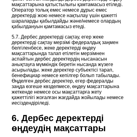
мақсаттарына қатыстылығы қамтамасыз етіледі.
Оператор толық емес немесе дұрыс емес
деректерді жою немесе нақтылау үшін қажетті
шараларды қабылдайды және/немесе олардың
қабылдануын қамтамасыз етеді.
5.7. Дербес деректерді сақтау, егер жеке
деректерді сақтау мерзімі федералдық заңмен
белгіленбесе, жеке деректерді өңдеу
мақсаттарында талап етілетін мерзімнен
аспайтын дербес деректердің нысанасын
анықтауға мүмкіндік беретін нысанда жүзеге
асырылады. жеке деректер субъектісі тарап,
бенефициар немесе кепілгер болып табылады.
Өңделген дербес деректер, егер федералды
заңда өзгеше көзделмесе, өңдеу мақсаттарына
жеткенде немесе осы мақсаттарға жету
қажеттілігі жоғалған жағдайда жойылады немесе
иесіздендіріледі.
6. Дербес деректерді
өңдеудің мақсаттары