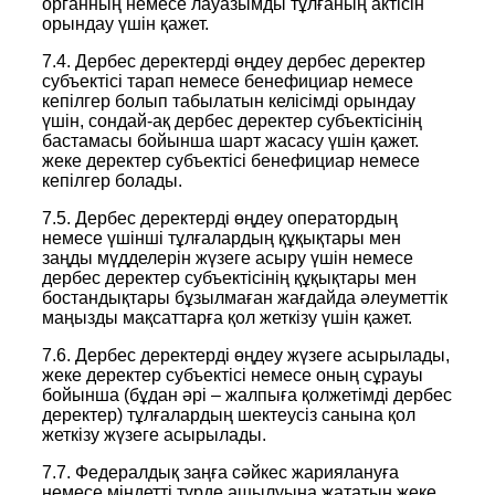
органның немесе лауазымды тұлғаның актісін
орындау үшін қажет.
7.4. Дербес деректерді өңдеу дербес деректер
субъектісі тарап немесе бенефициар немесе
кепілгер болып табылатын келісімді орындау
үшін, сондай-ақ дербес деректер субъектісінің
бастамасы бойынша шарт жасасу үшін қажет.
жеке деректер субъектісі бенефициар немесе
кепілгер болады.
7.5. Дербес деректерді өңдеу оператордың
немесе үшінші тұлғалардың құқықтары мен
заңды мүдделерін жүзеге асыру үшін немесе
дербес деректер субъектісінің құқықтары мен
бостандықтары бұзылмаған жағдайда әлеуметтік
маңызды мақсаттарға қол жеткізу үшін қажет.
7.6. Дербес деректерді өңдеу жүзеге асырылады,
жеке деректер субъектісі немесе оның сұрауы
бойынша (бұдан әрі – жалпыға қолжетімді дербес
деректер) тұлғалардың шектеусіз санына қол
жеткізу жүзеге асырылады.
7.7. Федералдық заңға сәйкес жариялануға
немесе міндетті түрде ашылуына жататын жеке