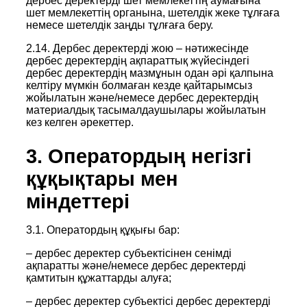
дербес деректерді шет мемлекеттің аумағына
шет мемлекеттің органына, шетелдік жеке тұлғаға
немесе шетелдік заңды тұлғаға беру.
2.14. Дербес деректерді жою – нәтижесінде
дербес деректердің ақпараттық жүйесіндегі
дербес деректердің мазмұнын одан әрі қалпына
келтіру мүмкін болмаған кезде қайтарымсыз
жойылатын және/немесе дербес деректердің
материалдық тасымалдаушылары жойылатын
кез келген әрекеттер.
3. Оператордың негізгі
құқықтары мен
міндеттері
3.1. Оператордың құқығы бар:
– дербес деректер субъектісінен сенімді
ақпаратты және/немесе дербес деректерді
қамтитын құжаттарды алуға;
– дербес деректер субъектісі дербес деректерді