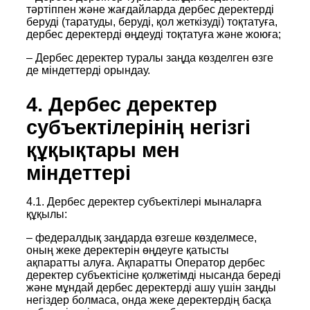
тәртіппен және жағдайларда дербес деректерді
беруді (таратуды, беруді, қол жеткізуді) тоқтатуға,
дербес деректерді өңдеуді тоқтатуға және жоюға;
– Дербес деректер туралы заңда көзделген өзге
де міндеттерді орындау.
4. Дербес деректер
субъектілерінің негізгі
құқықтары мен
міндеттері
4.1. Дербес деректер субъектілері мыналарға
құқылы:
– федералдық заңдарда өзгеше көзделмесе,
оның жеке деректерін өңдеуге қатысты
ақпаратты алуға. Ақпаратты Оператор дербес
деректер субъектісіне қолжетімді нысанда береді
және мұндай дербес деректерді ашу үшін заңды
негіздер болмаса, онда жеке деректердің басқа