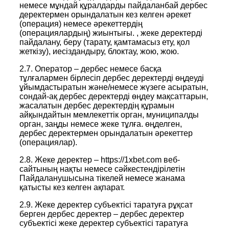
немесе мұндай құралдарды пайдаланбай дербес
деректермен орындалатын кез келген әрекет
(операция) немесе әрекеттердің
(операциялардың) жиынтығы. , жеке деректерді
пайдалану, беру (тарату, қамтамасыз ету, қол
жеткізу), иесіздандыру, блоктау, жою, жою.
2.7. Оператор – дербес немесе басқа
тұлғалармен бірлесіп дербес деректерді өңдеуді
ұйымдастыратын және/немесе жүзеге асыратын,
сондай-ақ дербес деректерді өңдеу мақсаттарын,
жасалатын дербес деректердің құрамын
айқындайтын мемлекеттік орган, муниципалды
орган, заңды немесе жеке тұлға. өңделген,
дербес деректермен орындалатын әрекеттер
(операциялар).
2.8. Жеке деректер – https://1xbet.com веб-
сайтының нақты немесе сәйкестендірілетін
Пайдаланушысына тікелей немесе жанама
қатысты кез келген ақпарат.
2.9. Жеке деректер субъектісі таратуға рұқсат
берген дербес деректер – дербес деректер
субъектісі жеке деректер субъектісі таратуға