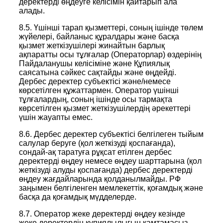
деректерді өңдеуге келісімін қайтарып ала
алады.
8.5. Үшінші тарап қызметтері, соның ішінде төлем
жүйелері, байланыс құралдары және басқа
қызмет жеткізушілері жинайтын барлық
ақпаратты осы тұлғалар (Операторлар) өздерінің
Пайдаланушы келісіміне және Құпиялық
саясатына сәйкес сақтайды және өңдейді.
Дербес деректер субъектісі және/немесе
көрсетілген құжаттармен. Оператор үшінші
тұлғалардың, соның ішінде осы тармақта
көрсетілген қызмет жеткізушілердің әрекеттері
үшін жауапты емес.
8.6. Дербес деректер субъектісі белгілеген тыйым
салулар беруге (қол жеткізуді қоспағанда),
сондай-ақ таратуға рұқсат етілген дербес
деректерді өңдеу немесе өңдеу шарттарына (қол
жеткізуді алуды қоспағанда) дербес деректерді
өңдеу жағдайларында қолданылмайды. РФ
заңымен белгіленген мемлекеттік, қоғамдық және
басқа да қоғамдық мүдделерде.
8.7. Оператор жеке деректерді өңдеу кезінде
жеке деректердің құпиялылығын қамтамасыз