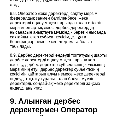
етеді.
8.8. Оператор жеке деректерді сақтау мерзімі
федералдық заңмен белгіленбесе, жеке
деректерді өңдеу мақсаттарында талап етілетін
мерзімнен артық емес, дербес деректердің
нысанасын анықтауға мүмкіндік беретін нысанда
сақтайды, егер субъект келісімде. тұлға,
бенефициар немесе кепілгер тұлға болып
табылады.
8.9. Дербес деректерді өңдеуді тоқтатудың шарты
дербес деректерді өңдеу мақсаттарына қол
жеткізу, дербес деректер субъектісінің келісімінің
мерзімінің өтуі, дербес деректер субъектісінің
келісімін қайтарып алуы немесе жеке деректерді
өңдеуді тоқтату туралы талап болуы мүмкін.
деректерді, сондай-ақ жеке деректерді заңсыз
өңдеуді анықтау.
9. Алынған дербес
деректермен Оператор