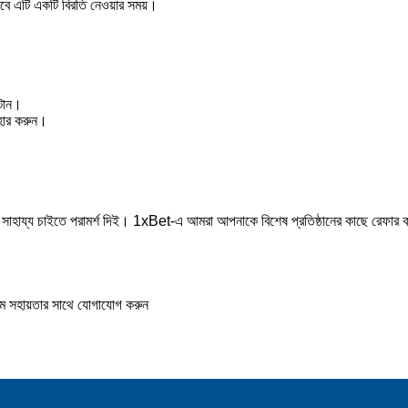
বে এটি একটি বিরতি নেওয়ার সময়।
াটান।
বহার করুন।
দার সাহায্য চাইতে পরামর্শ দিই। 1xBet-এ আমরা আপনাকে বিশেষ প্রতিষ্ঠানের কাছে রেফার
যমে সহায়তার সাথে যোগাযোগ করুন