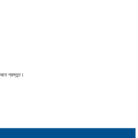
 করতে প্রস্তুত।