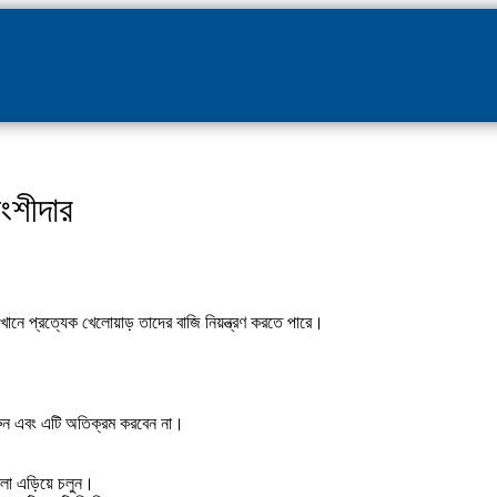
ংশীদার
ানে প্রত্যেক খেলোয়াড় তাদের বাজি নিয়ন্ত্রণ করতে পারে।
 করুন এবং এটি অতিক্রম করবেন না।
।
লা এড়িয়ে চলুন।