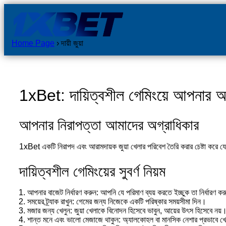
Home Page
› দায়ী জুয়া
1xBet: দায়িত্বশীল গেমিংয়ে আপনার অ
আপনার নিরাপত্তা আমাদের অগ্রাধিকার
1xBet একটি নিরাপদ এবং আরামদায়ক জুয়া খেলার পরিবেশ তৈরি করার চেষ্টা করে যেখ
দায়িত্বশীল গেমিংয়ের সুবর্ণ নিয়ম
আপনার বাজেট নির্ধারণ করুন: আপনি যে পরিমাণ ব্যয় করতে ইচ্ছুক তা নির্ধারণ
সময়ের ট্র্যাক রাখুন: গেমের জন্য নিজেকে একটি পরিষ্কার সময়সীমা দিন।
মজার জন্য খেলুন: জুয়া খেলাকে বিনোদন হিসেবে ভাবুন, আয়ের উৎস হিসেবে নয়
শান্ত মনে এবং ভালো মেজাজে থাকুন: অ্যালকোহল বা মানসিক নেশার প্রভাবে খে